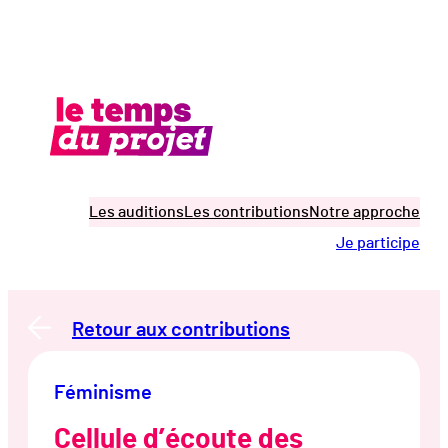
Aller
au
contenu
Les auditions
Les contributions
Notre approche
Je participe
Retour aux contributions
Féminisme
Cellule d’écoute des