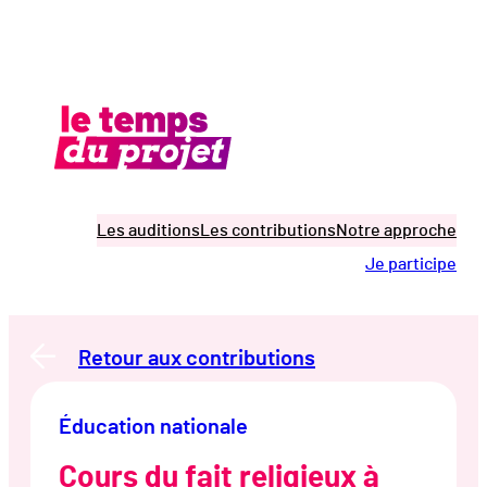
Aller
au
contenu
Les auditions
Les contributions
Notre approche
Je participe
Retour aux contributions
Éducation nationale
Cours du fait religieux à