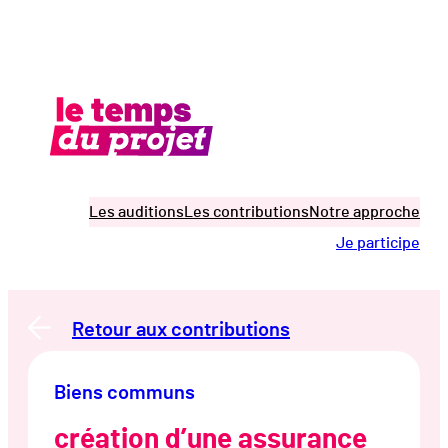
Aller
au
contenu
Les auditions
Les contributions
Notre approche
Je participe
Retour aux contributions
Biens communs
création d’une assurance