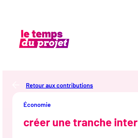
Aller
au
contenu
Retour aux contributions
Économie
créer une tranche inter