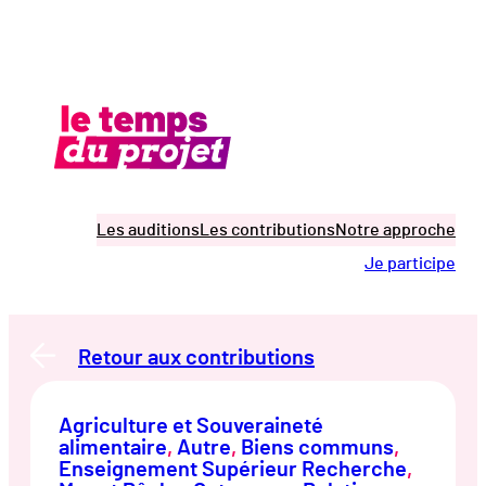
Aller
au
contenu
Les auditions
Les contributions
Notre approche
Je participe
Retour aux contributions
Agriculture et Souveraineté
alimentaire
, 
Autre
, 
Biens communs
, 
Enseignement Supérieur Recherche
, 