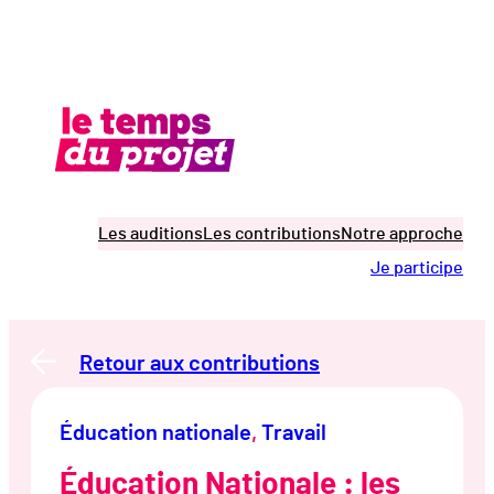
Aller
au
contenu
Les auditions
Les contributions
Notre approche
Je participe
Retour aux contributions
Éducation nationale
, 
Travail
Éducation Nationale : les