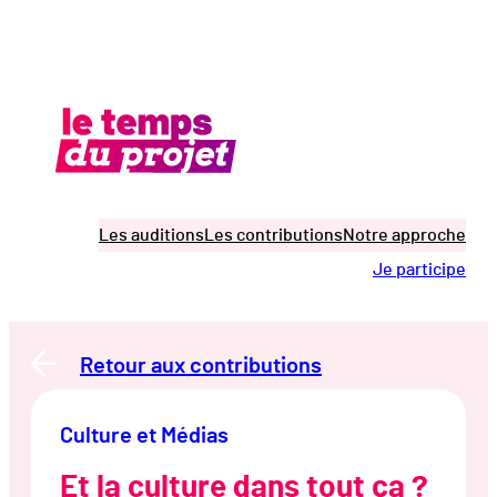
Aller
au
contenu
Les auditions
Les contributions
Notre approche
Je participe
Retour aux contributions
Culture et Médias
Et la culture dans tout ça ?