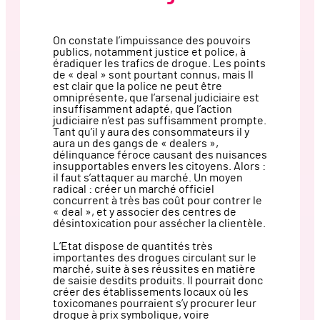
On constate l’impuissance des pouvoirs
publics, notamment justice et police, à
éradiquer les trafics de drogue. Les points
de « deal » sont pourtant connus, mais Il
est clair que la police ne peut être
omniprésente, que l’arsenal judiciaire est
insuffisamment adapté, que l’action
judiciaire n’est pas suffisamment prompte.
Tant qu’il y aura des consommateurs il y
aura un des gangs de « dealers »,
délinquance féroce causant des nuisances
insupportables envers les citoyens. Alors :
il faut s’attaquer au marché. Un moyen
radical : créer un marché officiel
concurrent à très bas coût pour contrer le
« deal », et y associer des centres de
désintoxication pour assécher la clientèle.
L’Etat dispose de quantités très
importantes des drogues circulant sur le
marché, suite à ses réussites en matière
de saisie desdits produits. Il pourrait donc
créer des établissements locaux où les
toxicomanes pourraient s’y procurer leur
drogue à prix symbolique, voire