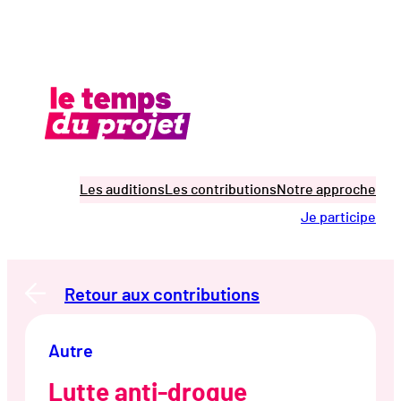
Aller
au
contenu
Les auditions
Les contributions
Notre approche
Je participe
Retour aux contributions
Autre
Lutte anti-drogue