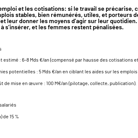
ploi et les cotisations: si le travail se précarise, c
mplois stables, bien rémunérés, utiles, et porteurs de
 et leur donner les moyens d’agir sur leur quotidien.
t à s’insérer, et les femmes restent pénalisées.
s
ut estimé : 6–8 Mds €/an (compensé par hausse des cotisations 
s potentielles : 5 Mds €/an en ciblant les aides sur les emplois
ût de mise en œuvre : 100 M€/an (pilotage, collecte, publication).
salariés
) de 15 %