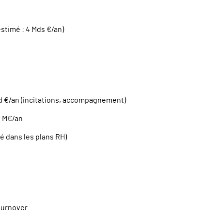
stimé : 4 Mds €/an)
Md €/an (incitations, accompagnement)
0 M€/an
é dans les plans RH)
 turnover