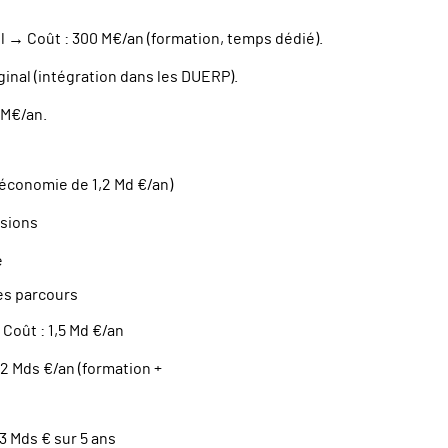
→ Coût : 300 M€/an (formation, temps dédié).
ginal (intégration dans les DUERP).
 M€/an.
(économie de 1,2 Md €/an)
isions
e
es parcours
Coût : 1,5 Md €/an
2 Mds €/an (formation +
3 Mds € sur 5 ans