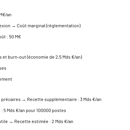
 M€/an
nexion → Coût marginal (réglementation)
oût : 50 M€
 et burn-out (économie de 2,5 Mds €/an)
ises
tement
s précaires → Recette supplémentaire : 3 Mds €/an
 : 5 Mds €/an pour 100000 postes
 utile → Recette estimée : 2 Mds €/an