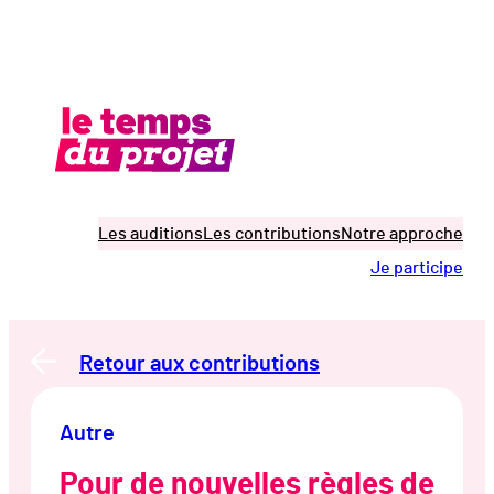
Aller
au
contenu
Les auditions
Les contributions
Notre approche
Je participe
Retour aux contributions
Autre
Pour de nouvelles règles de