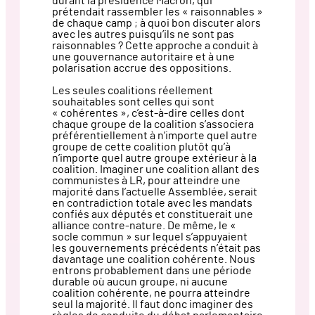
durant la présidence Macron, qui
prétendait rassembler les « raisonnables »
de chaque camp ; à quoi bon discuter alors
avec les autres puisqu’ils ne sont pas
raisonnables ? Cette approche a conduit à
une gouvernance autoritaire et à une
polarisation accrue des oppositions.
Les seules coalitions réellement
souhaitables sont celles qui sont
« cohérentes », c’est-à-dire celles dont
chaque groupe de la coalition s’associera
préférentiellement à n’importe quel autre
groupe de cette coalition plutôt qu’à
n’importe quel autre groupe extérieur à la
coalition. Imaginer une coalition allant des
communistes à LR, pour atteindre une
majorité dans l’actuelle Assemblée, serait
en contradiction totale avec les mandats
confiés aux députés et constituerait une
alliance contre-nature. De même, le «
socle commun » sur lequel s’appuyaient
les gouvernements précédents n’était pas
davantage une coalition cohérente. Nous
entrons probablement dans une période
durable où aucun groupe, ni aucune
coalition cohérente, ne pourra atteindre
seul la majorité. Il faut donc imaginer des