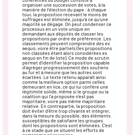
cohérentes du budget consiste à
organiser une succession de votes, à la
manière de l’élection du pape : à chaque
tour, la proposition recevant le moins de
suffrages est éliminée, jusqu’à ce qu’une
majorité se dégage. On peut condenser ce
processus en un vote unique en
demandant aux députés de classer les
propositions par ordre de préférence. Les
classements peuvent comprendre des ex
aequo, voire être partiels (les propositions
non classées étant alors considérées ex
aequo en fin de liste). Ce mode de scrutin
permet d’identifier la proposition capable
d’agréger progressivement des soutiens
au fur et à mesure que les autres sont
écartées. Le texte retenu apparaît ainsi
comme la meilleure option parmi celles
demeurant en lice, ce qui lui confère une
légitimité solide, même si le groupe ou la
coalition qui l’a proposée n’est pas
majoritaire, voire pas même majoritaire
relative. En contrepartie, la proposition
doit éviter d’être trop clivante et intégrer,
dans la mesure du possible, des éléments
susceptibles de satisfaire les groupes
dont les propositions sont éliminées. C’est
à ce stade que se situent les efforts de