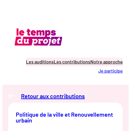
Aller
au
contenu
Les auditions
Les contributions
Notre approche
Je participe
Retour aux contributions
Politique de la ville et Renouvellement
urbain