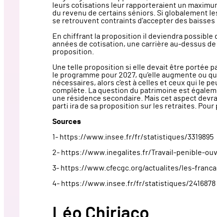
leurs cotisations leur rapporteraient un maximum 
du revenu de certains séniors. Si globalement les
se retrouvent contraints d’accepter des baisses d
En chiffrant la proposition il deviendra possible
années de cotisation, une carrière au-dessus de 
proposition.
Une telle proposition si elle devait être portée 
le programme pour 2027, qu’elle augmente ou qu’el
nécessaires, alors c’est à celles et ceux qui le 
complète. La question du patrimoine est également
une résidence secondaire. Mais cet aspect devrai
parti ira de sa proposition sur les retraites. Pou
Sources
1- https://www.insee.fr/fr/statistiques/3319895
2- https://www.inegalites.fr/Travail-penible-o
3- https://www.cfecgc.org/actualites/les-franca
4- https://www.insee.fr/fr/statistiques/2416878
Léo Chiriaco