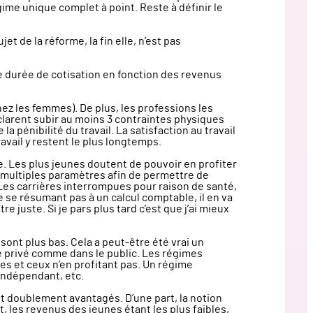
gime unique complet à point. Reste à définir le
et de la réforme, la fin elle, n’est pas
de durée de cotisation en fonction des revenus
chez les femmes). De plus, les professions les
éclarent subir au moins 3 contraintes physiques
pénibilité du travail. La satisfaction au travail
ravail y restent le plus longtemps.
. Les plus jeunes doutent de pouvoir en profiter
e multiples paramètres afin de permettre de
 Les carrières interrompues pour raison de santé,
 se résumant pas à un calcul comptable, il en va
 juste. Si je pars plus tard c’est que j’ai mieux
sont plus bas. Cela a peut-être été vrai un
le privé comme dans le public. Les régimes
es et ceux n’en profitant pas. Un régime
 indépendant, etc.
ent doublement avantagés. D’une part, la notion
, les revenus des jeunes étant les plus faibles,