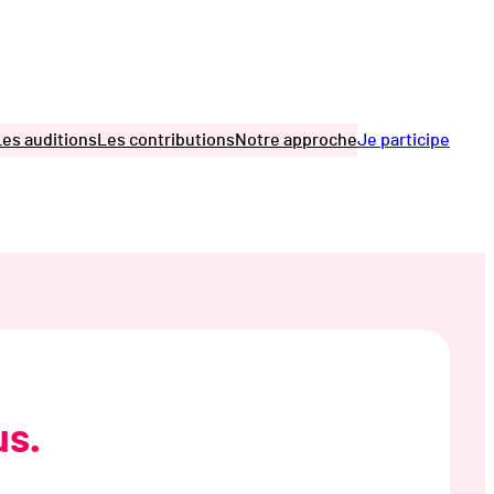
Les auditions
Les contributions
Notre approche
Je participe
us.