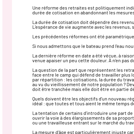
Une réforme des retraites est politiquement indi
durée de cotisation en abandonnant les mesures
La durée de cotisation doit dépendre des revenus
L’espérance de vie augmente avec les revenus, s
Les précédentes réformes ont été paramétriques 
Si nous admettons que le bateau prend l’eau nou
La dernière réforme en date a été vécue, à rais
venue apaiser un peu cette douleur. À n’en pas d
La question de la part que représentent les ret
face entre le camp qui défend de travailler plus 
par répartition : les cotisations, la durée du tr
au vu du vieillissement de notre population ? D
doit être tranchée mais elle doit être en partie 
Quels doivent être les objectifs d’un nouveau régime
idéal : que toutes et tous aient le même temps de
La tentation de certains d’introduire une part d
ouvrir la voie à des élargissements de sa propor
ou une travailleuse entrant sur le marché du trav
La mesure d’âge est particulièrement injuste car 