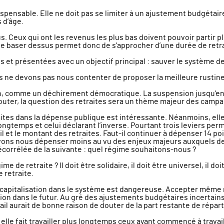
spensable. Elle ne doit pas se limiter à un ajustement budgétaire
 d’âge.
. Ceux qui ont les revenus les plus bas doivent pouvoir partir p
e baser dessus permet donc de s’approcher d’une durée de retra
et présentées avec un objectif principal : sauver le système de
s ne devons pas nous contenter de proposer la meilleure rustin
on, comme un déchirement démocratique. La suspension jusqu’en 
outer, la question des retraites sera un thème majeur des campag
raites dans la dépense publique est intéressante. Néanmoins, el
longtemps et celui déclarant l’inverse. Pourtant trois leviers per
avail et le montant des retraites. Faut-il continuer à dépenser 1
evons nous dépenser moins au vu des enjeux majeurs auxquels de
décorrélée de la suivante : quel régime souhaitons-nous ?
 de retraite ? Il doit être solidaire, il doit être universel, il doi
 retraite.
e capitalisation dans le système est dangereuse. Accepter même 
tion dans le futur. Au gré des ajustements budgétaires incertain
ail aurait de bonne raison de douter de la part restante de répart
elle fait travailler plus longtemps ceux ayant commencé à travaill