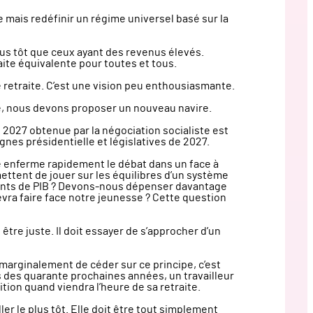
 mais redéfinir un régime universel basé sur la
lus tôt que ceux ayant des revenus élevés.
ite équivalente pour toutes et tous.
 retraite. C’est une vision peu enthousiasmante.
e, nous devons proposer un nouveau navire.
2027 obtenue par la négociation socialiste est
nes présidentielle et législatives de 2027.
le enferme rapidement le débat dans un face à
mettent de jouer sur les équilibres d’un système
4 points de PIB ? Devons-nous dépenser davantage
vra faire face notre jeunesse ? Cette question
t être juste. Il doit essayer de s’approcher d’un
marginalement de céder sur ce principe, c’est
s des quarante prochaines années, un travailleur
ition quand viendra l’heure de sa retraite.
er le plus tôt. Elle doit être tout simplement