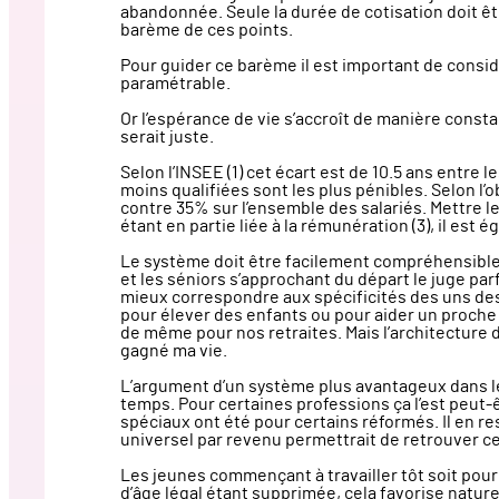
abandonnée. Seule la durée de cotisation doit êtr
barème de ces points.
Pour guider ce barème il est important de considére
paramétrable.
Or l’espérance de vie s’accroît de manière const
serait juste.
Selon l’INSEE (1) cet écart est de 10.5 ans entre 
moins qualifiées sont les plus pénibles. Selon l’
contre 35% sur l’ensemble des salariés. Mettre le
étant en partie liée à la rémunération (3), il est
Le système doit être facilement compréhensible 
et les séniors s’approchant du départ le juge pa
mieux correspondre aux spécificités des uns des 
pour élever des enfants ou pour aider un proche 
de même pour nos retraites. Mais l’architecture du
gagné ma vie.
L’argument d’un système plus avantageux dans le p
temps. Pour certaines professions ça l’est peut-
spéciaux ont été pour certains réformés. Il en r
universel par revenu permettrait de retrouver cet
Les jeunes commençant à travailler tôt soit pour 
d’âge légal étant supprimée, cela favorise nature