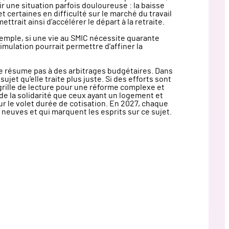
r une situation parfois douloureuse : la baisse
 certaines en difficulté sur le marché du travail
rait ainsi d’accélérer le départ à la retraite.
exemple, si une vie au SMIC nécessite quarante
imulation pourrait permettre d’affiner la
e se résume pas à des arbitrages budgétaires. Dans
et qu’elle traite plus juste. Si des efforts sont
e grille de lecture pour une réforme complexe et
 de la solidarité que ceux ayant un logement et
r le volet durée de cotisation. En 2027, chaque
s neuves et qui marquent les esprits sur ce sujet.