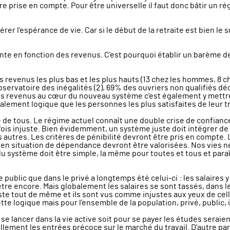
e prise en compte. Pour être universelle il faut donc bâtir un ré
r l’espérance de vie. Car si le début de la retraite est bien le suj
ante en fonction des revenus. C’est pourquoi établir un barème 
les revenus les plus bas et les plus hauts (13 chez les hommes, 8 
observatoire des inégalités (2), 69% des ouvriers non qualifiés d
s revenus au cœur du nouveau système c’est également y mettre la 
 également logique que les personnes les plus satisfaites de leur t
de tous. Le régime actuel connaît une double crise de confiance
rfois injuste. Bien évidemment, un système juste doit intégrer d
autres. Les critères de pénibilité devront être pris en compte.
en situation de dépendance devront être valorisées. Nos vies ne
 système doit être simple, la même pour toutes et tous et paraître
ublic que dans le privé a longtemps été celui-ci : les salaires y 
être encore. Mais globalement les salaires se sont tassés, dans 
este tout de même et ils sont vus comme injustes aux yeux de cell
te logique mais pour l’ensemble de la population, privé, public,
se lancer dans la vie active soit pour se payer les études serai
llement les entrées précoce sur le marché du travail. D’autre part