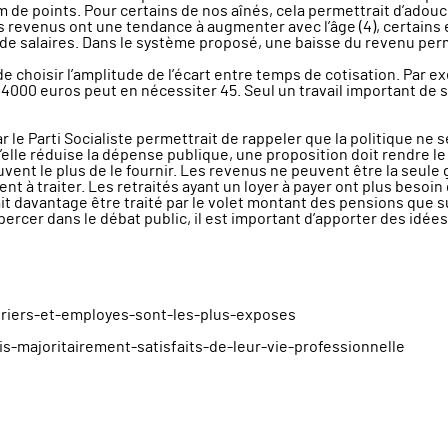
de points. Pour certains de nos aînés, cela permettrait d’adouci
 revenus ont une tendance à augmenter avec l’âge (4), certains et
e salaires. Dans le système proposé, une baisse du revenu permett
 de choisir l’amplitude de l’écart entre temps de cotisation. Par 
4000 euros peut en nécessiter 45. Seul un travail important de s
par le Parti Socialiste permettrait de rappeler que la politique n
le réduise la dépense publique, une proposition doit rendre le suj
peuvent le plus de le fournir. Les revenus ne peuvent être la seul
 à traiter. Les retraités ayant un loyer à payer ont plus besoin
t davantage être traité par le volet montant des pensions que su
r percer dans le débat public, il est important d’apporter des idée
uvriers-et-employes-sont-les-plus-exposes
is-majoritairement-satisfaits-de-leur-vie-professionnelle