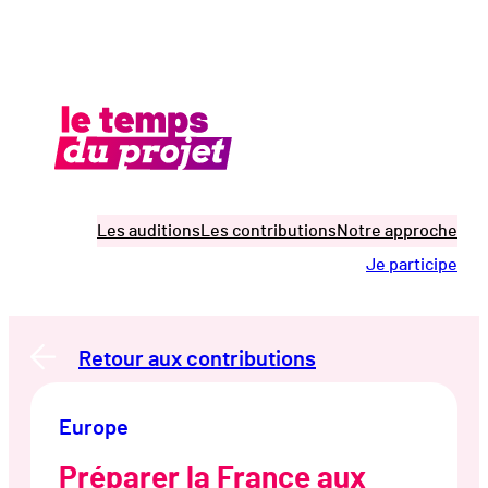
Aller
au
contenu
Les auditions
Les contributions
Notre approche
Je participe
Retour aux contributions
Europe
Préparer la France aux