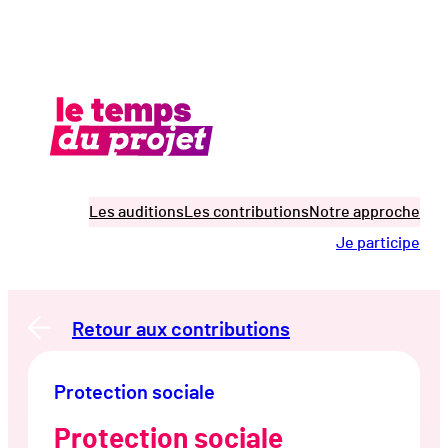
Aller
au
contenu
Les auditions
Les contributions
Notre approche
Je participe
Retour aux contributions
Protection sociale
Protection sociale