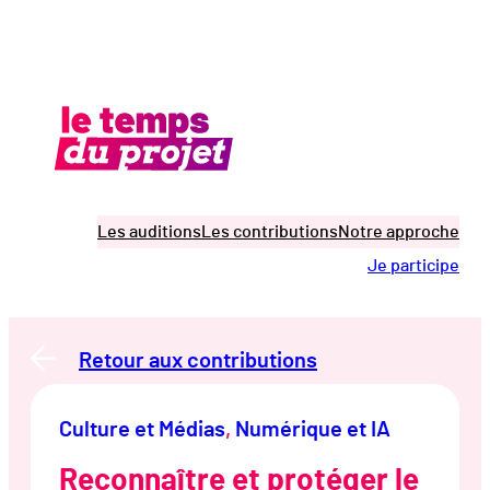
Aller
au
contenu
Les auditions
Les contributions
Notre approche
Je participe
Retour aux contributions
Culture et Médias
, 
Numérique et IA
Reconnaître et protéger le