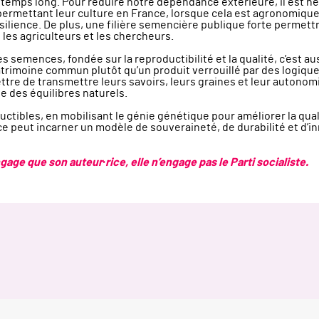
 temps long. Pour réduire notre dépendance extérieure, il est néc
 permettant leur culture en France, lorsque cela est agronomiqu
lience. De plus, une filière semencière publique forte permettrai
e les agriculteurs et les chercheurs.
s semences, fondée sur la reproductibilité et la qualité, c’est 
patrimoine commun plutôt qu’un produit verrouillé par des logiques
re de transmettre leurs savoirs, leurs graines et leur autonomi
e des équilibres naturels.
bles, en mobilisant le génie génétique pour améliorer la qualit
 peut incarner un modèle de souveraineté, de durabilité et d’in
age que son auteur·rice, elle n’engage pas le Parti socialiste.