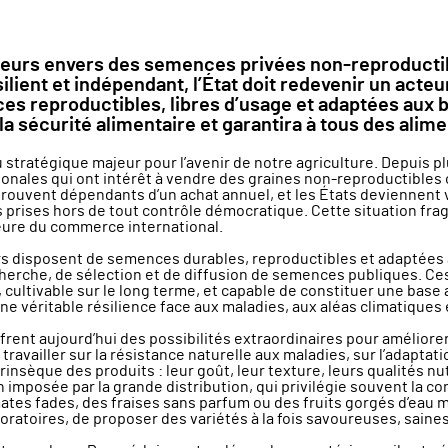
teurs envers des semences privées non-reproducti
ilient et indépendant, l’État doit redevenir un acteur
ces reproductibles, libres d’usage et adaptées aux b
la sécurité alimentaire et garantira à tous des alime
tratégique majeur pour l’avenir de notre agriculture. Depuis pl
ionales qui ont intérêt à vendre des graines non-reproductibles 
 retrouvent dépendants d’un achat annuel, et les États deviennen
 prises hors de tout contrôle démocratique. Cette situation frag
jeure du commerce international.
eurs disposent de semences durables, reproductibles et adaptées
herche, de sélection et de diffusion de semences publiques. 
cultivable sur le long terme, et capable de constituer une base 
une véritable résilience face aux maladies, aux aléas climatiques 
frent aujourd’hui des possibilités extraordinaires pour améliorer
e travailler sur la résistance naturelle aux maladies, sur l’adapta
ntrinsèque des produits : leur goût, leur texture, leurs qualités 
imposée par la grande distribution, qui privilégie souvent la co
es fades, des fraises sans parfum ou des fruits gorgés d’eau m
aboratoires, de proposer des variétés à la fois savoureuses, saine