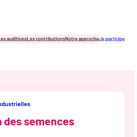
Les auditions
Les contributions
Notre approche
Je participe
ndustrielles
 à des semences