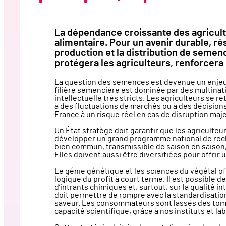
La dépendance croissante des agricul
alimentaire. Pour un avenir durable, rés
production et la distribution de semen
protégera les agriculteurs, renforcera 
La question des semences est devenue un enjeu s
filière semencière est dominée par des multinat
intellectuelle très stricts. Les agriculteurs se
à des fluctuations de marchés ou à des décisions
France à un risque réel en cas de disruption ma
Un État stratège doit garantir que les agricult
développer un grand programme national de rec
bien commun, transmissible de saison en saison, 
Elles doivent aussi être diversifiées pour offrir 
Le génie génétique et les sciences du végétal of
logique du profit à court terme. Il est possible d
d’intrants chimiques et, surtout, sur la qualité i
doit permettre de rompre avec la standardisation 
saveur. Les consommateurs sont lassés des tomat
capacité scientifique, grâce à nos instituts et l