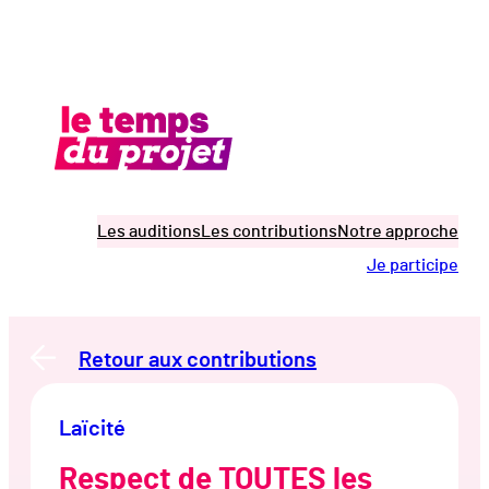
Aller
au
contenu
Les auditions
Les contributions
Notre approche
Je participe
Retour aux contributions
Laïcité
Respect de TOUTES les