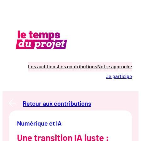
Aller
au
contenu
Les auditions
Les contributions
Notre approche
Je participe
Retour aux contributions
Numérique et IA
Une transition IA juste :