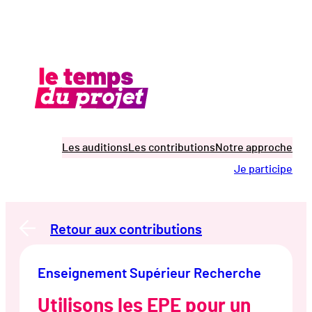
Aller
au
contenu
Les auditions
Les contributions
Notre approche
Je participe
Retour aux contributions
Enseignement Supérieur Recherche
Utilisons les EPE pour un