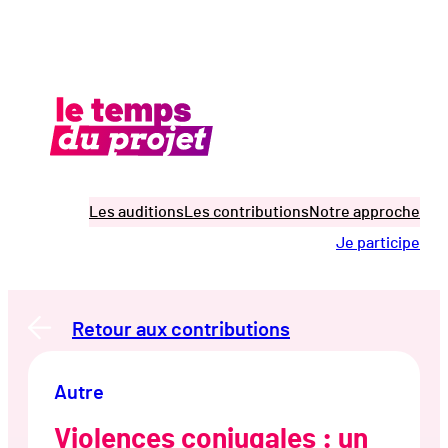
Aller
au
contenu
Les auditions
Les contributions
Notre approche
Je participe
Retour aux contributions
Autre
Violences conjugales : un