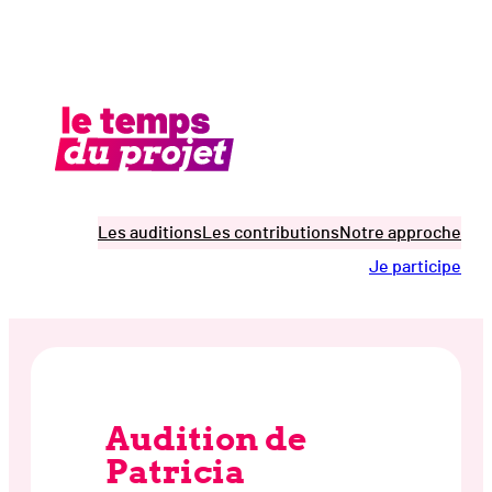
Aller
au
contenu
Les auditions
Les contributions
Notre approche
Je participe
Audition de
Patricia