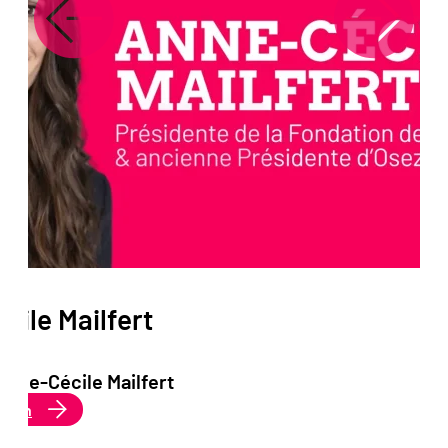
cile Mailfert
Anne-Cécile Mailfert
:
ition
Anne-
Cécile