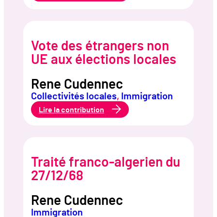
contre
l’extrème
droite
Vote des étrangers non
UE aux élections locales
Rene Cudennec
Collectivités locales
, 
Immigration
:
Lire la contribution
Vote
des
étrangers
non
UE
aux
Traité franco-algerien du
élections
locales
27/12/68
Rene Cudennec
Immigration