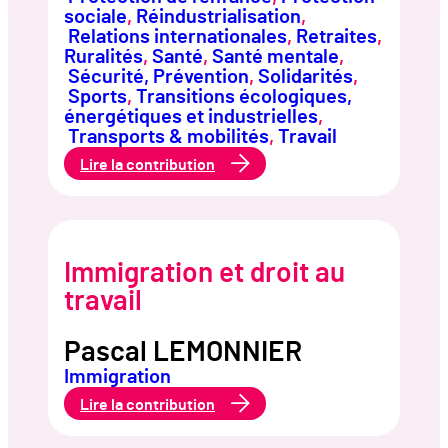
sociale
, 
Réindustrialisation
,
Relations internationales
, 
Retraites
, 
Ruralités
, 
Santé
, 
Santé mentale
,
Sécurité, Prévention
, 
Solidarités
,
Sports
, 
Transitions écologiques,
énergétiques et industrielles
,
Transports & mobilités
, 
Travail
:
Lire la contribution
L’ouverture
au
monde
doit
passer
par
Immigration et droit au
une
France
travail
plus
forte
Pascal LEMONNIER
Immigration
:
Lire la contribution
Immigration
et