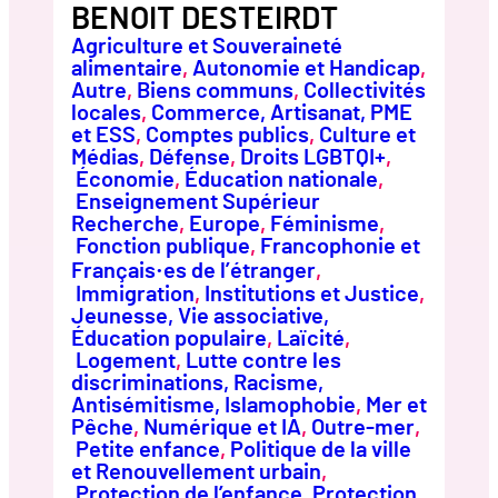
BENOIT DESTEIRDT
Agriculture et Souveraineté
alimentaire
, 
Autonomie et Handicap
, 
Autre
, 
Biens communs
, 
Collectivités
locales
, 
Commerce, Artisanat, PME
et ESS
, 
Comptes publics
, 
Culture et
Médias
, 
Défense
, 
Droits LGBTQI+
,
Économie
, 
Éducation nationale
,
Enseignement Supérieur
Recherche
, 
Europe
, 
Féminisme
,
Fonction publique
, 
Francophonie et
Français·es de l’étranger
,
Immigration
, 
Institutions et Justice
, 
Jeunesse, Vie associative,
Éducation populaire
, 
Laïcité
,
Logement
, 
Lutte contre les
discriminations, Racisme,
Antisémitisme, Islamophobie
, 
Mer et
Pêche
, 
Numérique et IA
, 
Outre-mer
,
Petite enfance
, 
Politique de la ville
et Renouvellement urbain
,
Protection de l’enfance
, 
Protection