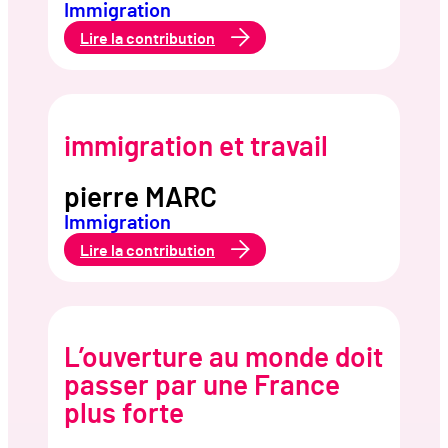
Immigration
:
Lire la contribution
Acceuil
des
Mineurs
non
Accompagnés
(MNA)
immigration et travail
pierre MARC
Immigration
:
Lire la contribution
immigration
et
travail
L’ouverture au monde doit
passer par une France
plus forte