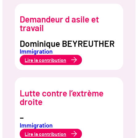
droit
au
travail
Demandeur d asile et
travail
Dominique BEYREUTHER
Immigration
:
Lire la contribution
Demandeur
d
asile
et
travail
Lutte contre l’extrème
droite
–
Immigration
:
Lire la contribution
Lutte