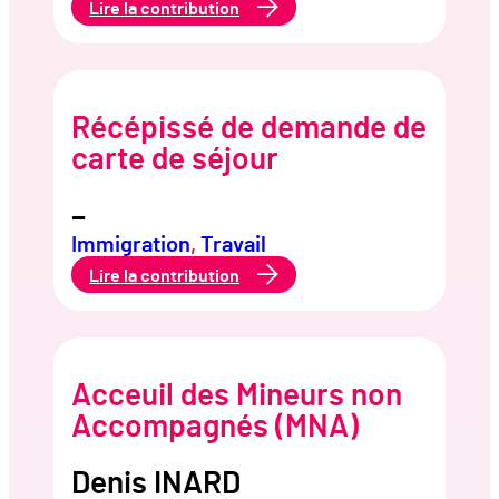
:
Lire la contribution
Affronter
le
sujet
de
l’immigration
Récépissé de demande de
carte de séjour
–
Immigration
, 
Travail
:
Lire la contribution
Récépissé
de
demande
de
carte
de
Acceuil des Mineurs non
séjour
Accompagnés (MNA)
Denis INARD